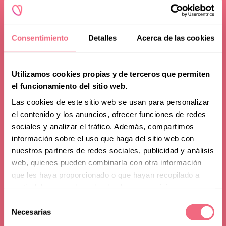
Consentimiento
Detalles
Acerca de las cookies
Utilizamos cookies propias y de terceros que permiten
el funcionamiento del sitio web.
Las cookies de este sitio web se usan para personalizar
el contenido y los anuncios, ofrecer funciones de redes
sociales y analizar el tráfico. Además, compartimos
información sobre el uso que haga del sitio web con
nuestros partners de redes sociales, publicidad y análisis
web, quienes pueden combinarla con otra información
que les haya proporcionado o que hayan recopilado a
partir del uso que haya hecho de sus servicios.
Feminisierung der
Selección
Necesarias
de