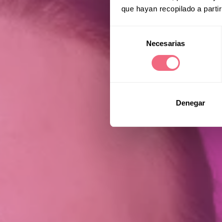
que hayan recopilado a parti
Selección
Necesarias
de
consentimiento
Denegar