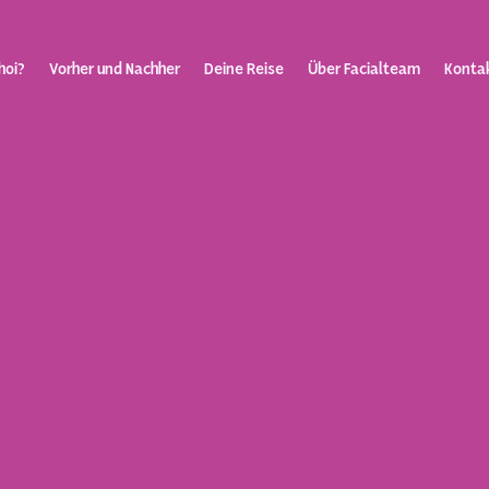
hoi?
Vorher und Nachher
Deine Reise
Über Facialteam
Konta
inisierung
Über Fa
Kontakt
Blog