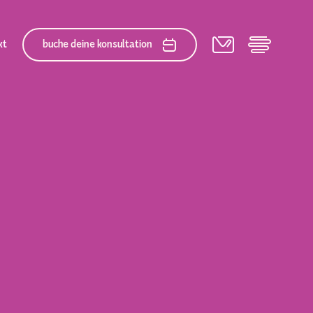
kt
buche deine konsultation
cialteam