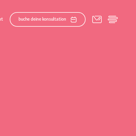
kt
buche deine konsultation
ialteam