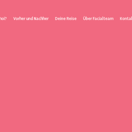
hoi?
Vorher und Nachher
Deine Reise
Über Facialteam
Konta
nisierung
Über Fac
Kontakt
Blog