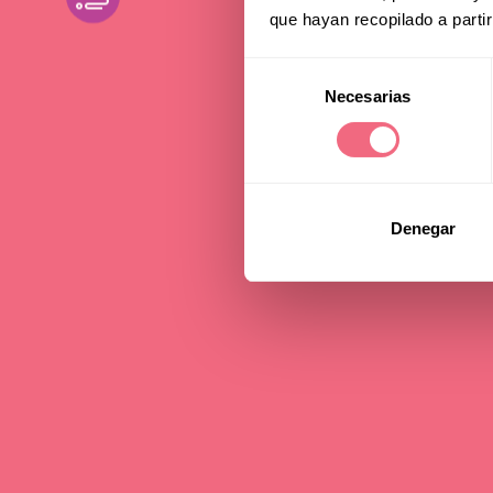
que hayan recopilado a parti
der 
Selección
Necesarias
de
consentimiento
08 juli 2026
lesed
Denegar