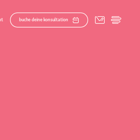
kt
buche deine konsultation
cialteam