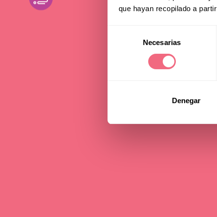
que hayan recopilado a parti
Tra
Selección
Necesarias
de
consentimiento
17 januar 2025
les
Denegar