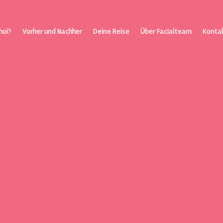
hoi?
Vorher und Nachher
Deine Reise
Über Facialteam
Konta
inisierung
Über Fa
Kontakt
Blog