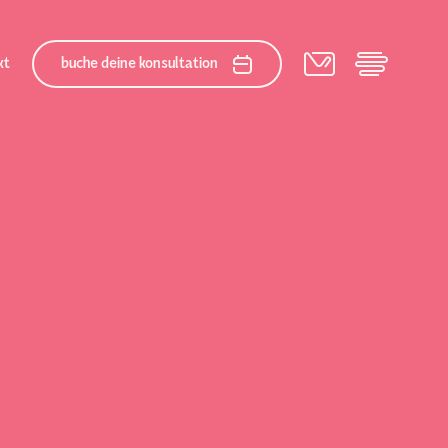
kt
buche deine konsultation
ialteam