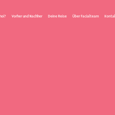
hoi?
Vorher und Nachher
Deine Reise
Über Facialteam
Konta
nisierung
Über Fac
Kontakt
Blog