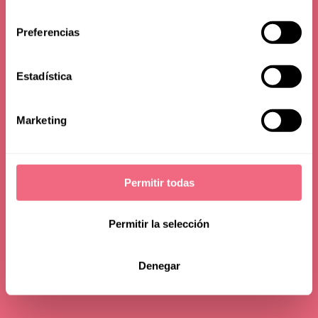
man gehen sollte
consentimiento
Preferencias
29 januar 2025
lesedauer - 12 min
Estadística
Marketing
Permitir todas
Permitir la selección
Denegar