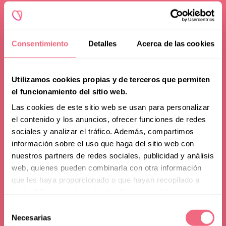
Consentimiento
Detalles
Acerca de las cookies
Utilizamos cookies propias y de terceros que permiten
el funcionamiento del sitio web.
Las cookies de este sitio web se usan para personalizar
el contenido y los anuncios, ofrecer funciones de redes
sociales y analizar el tráfico. Además, compartimos
Beratung
información sobre el uso que haga del sitio web con
nuestros partners de redes sociales, publicidad y análisis
Die besten FFS-
web, quienes pueden combinarla con otra información
que les haya proporcionado o que hayan recopilado a
Chirurgen: Was man
partir del uso que haya hecho de sus servicios.
wissen muss und wohin
Selección
toggle filters
Necesarias
de